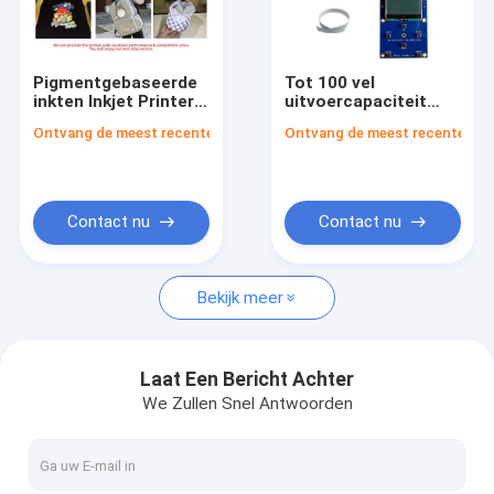
Over ons
Fabrieksrondleiding
Pigmentgebaseerde
Tot 100 vel
inkten Inkjet Printer
uitvoercapaciteit
Kwaliteitscontrole
Board Ondersteuning
I3200
Ontvang de meest recente Prijs
Ontvang de meest recente Prij
Briefpapierformaat
inkjetprinterkaart
en Afmetingen
compatibel met
Neem contact met ons op
100mm X 80mm X
diverse inkjetprinters
20mm
en -systemen
Geoptimaliseerd
Een offerte aanvragen
Contact nu
Contact nu
voor Inkjet
Printbewerkingen
Bekijk meer
Inkjet-printerkaart
UV-DTF-fotoprinterbord
Laat Een Bericht Achter
We Zullen Snel Antwoorden
USB2.0 USB3.0 GiGE printerbord
Uvdtf-Printer