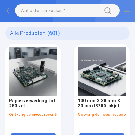
Alle Producten
(601)
Papierverwerking tot
100 mm X 80 mm X
250 vel
20 mm I3200 Inkjet
inkjetprinterbord dat
Printer Board
Ontvang de meest recente Prijs
Ontvang de meest recente Prij
pigmentgebaseerde
Firmware
inkten ondersteunt
Upgradebaar
met behulp van
Geschikt voor
inkjetprinttechnologie
integratie in