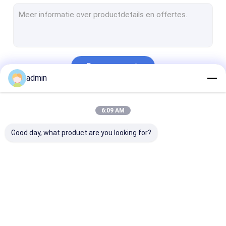
DTF-printer
uv flatbed printer
fotoprinter
Doorgaan
Cilindrische inkjetprinter
admin
Onderdelen voor printers
Onze Categorieën
6:09 AM
Printer inkt
Good day, what product are you looking for?
Inkjet-printerkaart
UV-DTF-
USB2.0 USB3.0
fotoprinterbord
printerbord