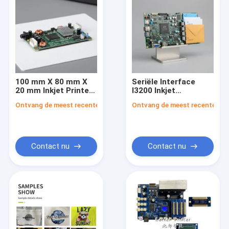
100 mm X 80 mm X
Seriële Interface
20 mm Inkjet Printer
I3200 Inkjet
Board met
Printerkaart
Ontvang de meest recente Prijs
Ontvang de meest recente Prij
energieverbruik 5W
Ondersteunt
en printsnelheid tot
Enveloppen
30 meter per minuut
Papierformaten
Ontworpen voor
Biedt Inkjet
drukwerkzaamheden
Printbesturing voor
Contact nu
Contact nu
Industrieel
Huis
Producten
Videos