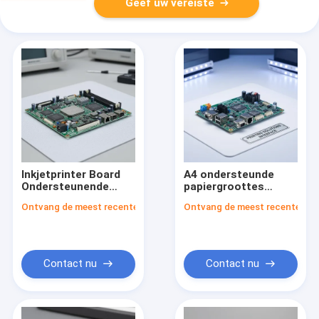
Geef uw vereiste
Inkjetprinter Board
A4 ondersteunde
Ondersteunende
papiergroottes
briefpapiergroottes
4720W5113 Inkjet
Ontvang de meest recente Prijs
Ontvang de meest recente Prij
Resolutie tot 1200
printer board met
Dpi en 12V
USB Serial Ethernet
gelijkstroomspanning
interface voor
voor consistent
printoplossingen
printen
Contact nu
Contact nu