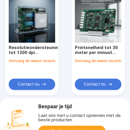
Resolutieondersteuning
Printsnelheid tot 30
tot 1200 dpi
meter per minuut
inkjetprinterkaart
I1600
Ontvang de meest recente Prijs
Ontvang de meest recente Prij
Firmware
inkjetprinterkaart
upgradebaar Ja
Compatibel met
Papierafhandeling
diverse inkttypes en
tot 250 vel Zorgt
printoppervlakken
voor soepel en
Contact nu
Contact nu
afdrukken
Bespaar je tijd
Laat ons met u contact opnemen met de
beste producten.