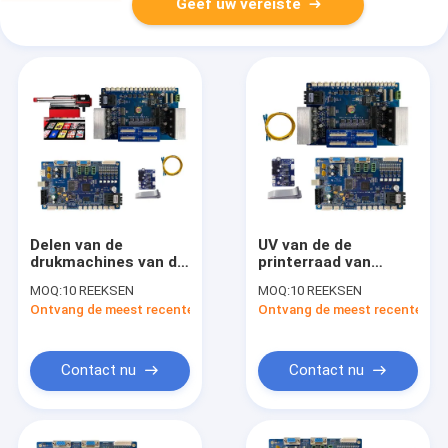
Geef uw vereiste
Delen van de
UV van de de
drukmachines van de
printerraad van
reclamefoto 4
printerbetter printer
MOQ:
10 REEKSEN
MOQ:
10 REEKSEN
Hoofdtx600-
TX600 Delen van de
Ontvang de meest recente Prijs
Ontvang de meest recente Prij
Printhead
Drukmachines 4
Raadsuitrusting voor
Hoofd voor Witte
de UV vlakke printer
inktpyrography
van paneel
Printer
Contact nu
Contact nu
textielinkjet