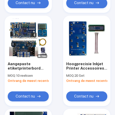
Contact nu
Contact nu
Aangepaste
Hoogprecisie Inkjet
etiketprinterbord
Printer Accessoires,
voor waterbekers
Inkjet Printer
MOQ:
10 reeksen
MOQ:
20 Set
vloeibare kristallen
Ontvang de meest recente Prijs
Ontvang de meest recente Prij
Scherm
bedieningspaneel 13
toetsen
Contact nu
Contact nu