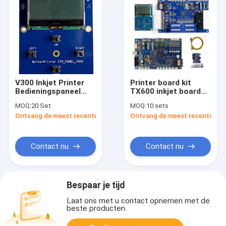
V300 Inkjet Printer
Printer board kit
Bedieningspaneel
TX600 inkjet board
Inkjet Printer Board,
witte inkt pyrografie
MOQ:
20 Set
MOQ:
10 sets
Liquid Crystal Screen
Printer voor reclame
Ontvang de meest recente Prijs
Ontvang de meest recente Prij
foto textiel UV flat
panel printer
Contact nu
Contact nu
Bespaar je tijd
Laat ons met u contact opnemen met de
beste producten.