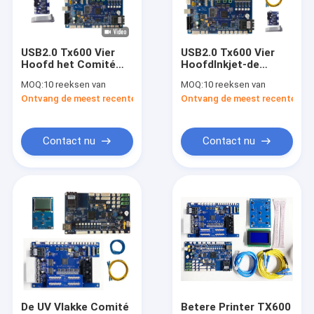
Over ons
Fabrieksrondleiding
USB2.0 Tx600 Vier
USB2.0 Tx600 Vier
Hoofd het Comité
HoofdInkjet-de
Kwaliteitscontrole
van Printerboard for
Inktpyrography van
MOQ:
10 reeksen van
MOQ:
10 reeksen van
flat de
Printerboard for UV
Ontvang de meest recente Prijs
Ontvang de meest recente Prij
Overdrachtprinter
Flatbed Witte Printer
Neem contact met ons op
van de PET-foliehitte
Een offerte aanvragen
Contact nu
Contact nu
Inkjet-printerkaart
UV-DTF-fotoprinterbord
USB2.0 USB3.0 GiGE printerbord
Uvdtf-Printer
De UV Vlakke Comité
Betere Printer TX600