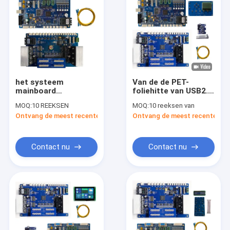
het systeem
Van de de PET-
mainboard
foliehitte van USB2.0
hoofdeinde van 4
TX600 van de de
MOQ:
10 REEKSEN
MOQ:
10 reeksen van
hoofdtx600-de raads
Overdrachtprinter
Ontvang de meest recente Prijs
Ontvang de meest recente Prij
vastgesteld
Injectie Vier van
reserveonderdelen
InKjet Board Direct
van het drukhoofd
Hoofd
voor flatbed
Contact nu
Contact nu
UVprinter van printer
dtf Inkjet
Huis
Producten
Videos