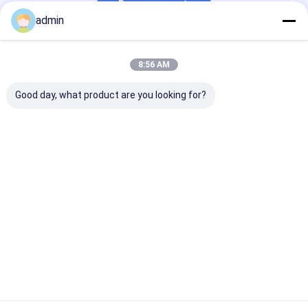
Doorgaan
admin
Onze Categorieën
8:56 AM
Good day, what product are you looking for?
Inkjet-printerkaart
UV-DTF-
USB2.0 USB3.0
fotoprinterbord
printerbord
Thuis
Ongeveer
Contacteer
Desktop
ons
ons
Site
Sitemap
Privacy Policy
Kwaliteit
Inkjet-printerkaart
China Fabriek.Copyright © 2026
Changsha Better Printer Intelligent Technology Co., Ltd.. All Rights