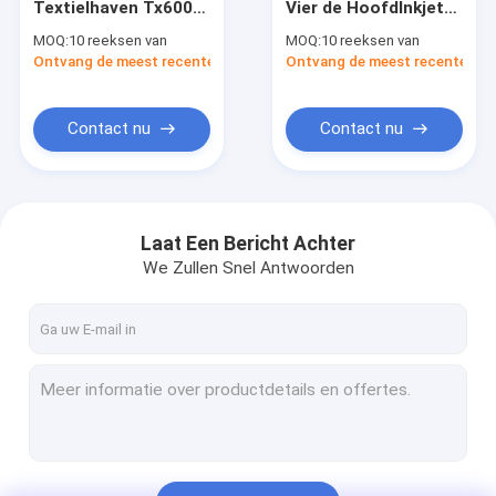
Textielhaven Tx600
Vier de HoofdInkjet-
DTF-printer
Vier Hoofdprinter
UV Flatbed Printer
MOQ:
10 reeksen van
MOQ:
10 reeksen van
Board Inkjet Board
Inkjet Board van
Ontvang de meest recente Prijs
uv flatbed printer
Ontvang de meest recente Prij
van het Druknetwerk
Printerboard for
fotoprinter
Contact nu
Contact nu
Cilindrische inkjetprinter
Onderdelen voor printers
Laat Een Bericht Achter
Printer inkt
We Zullen Snel Antwoorden