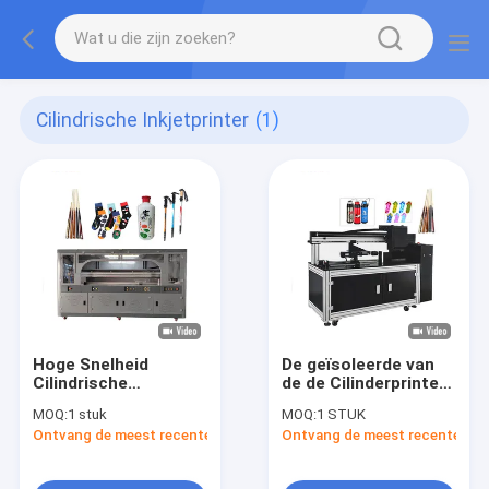
Cilindrische Inkjetprinter
(1)
Hoge Snelheid
De geïsoleerde van
Cilindrische
de de Cilinderprinter
Inkjetprinter
van de Kophoge
MOQ:
1 stuk
MOQ:
1 STUK
snelheid van de de
Ontvang de meest recente Prijs
Ontvang de meest recente Prij
Dooswijn van Better
Printer Wine van de
de Flessen Uvprinter