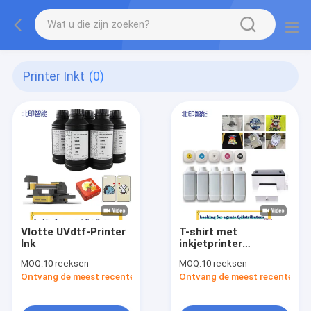
Printer Inkt
(0)
Vlotte UVdtf-Printer
T-shirt met
Ink
inkjetprinter
Textielpigment
MOQ:
10 reeksen
MOQ:
10 reeksen
Ontvang de meest recente Prijs
Ontvang de meest recente Prij