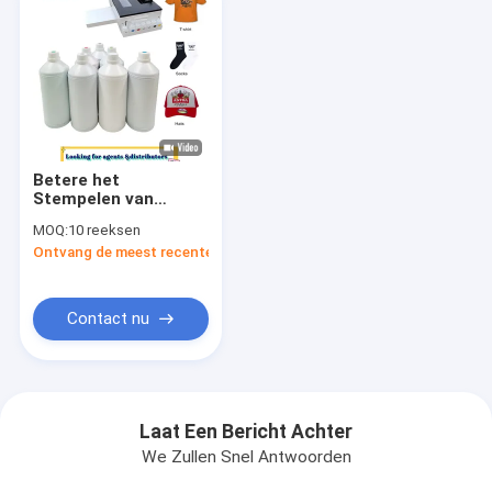
Betere het
Stempelen van
PrinterWhite DTF
MOQ:
10 reeksen
Hete van de de
Ontvang de meest recente Prijs
Hitteoverdracht van
het Inkthuisdier de
Filmtoner Drukinkt
Xp600 Tx800 I3200
Contact nu
Laat Een Bericht Achter
We Zullen Snel Antwoorden