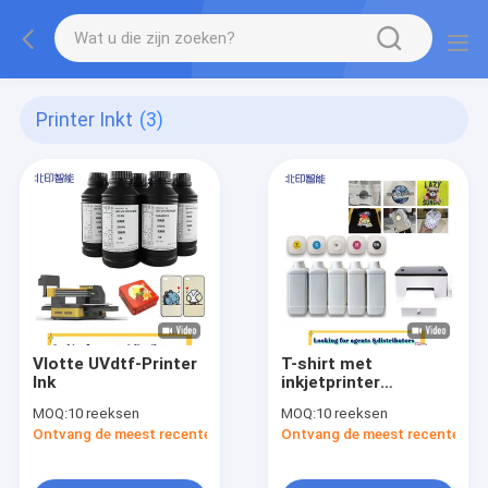
Printer Inkt
(3)
Vlotte UVdtf-Printer
T-shirt met
Ink
inkjetprinter
Textielpigment
MOQ:
10 reeksen
MOQ:
10 reeksen
Ontvang de meest recente Prijs
Ontvang de meest recente Prij