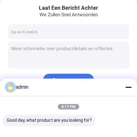
Laat Een Bericht Achter
We Zullen Snel Antwoorden
Doorgaan
admin
Huis
Onze Categorieën
8:17 PM
Producten
Good day, what product are you looking for?
Videos