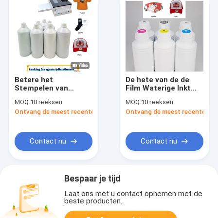
Betere het
De hete van de de
Stempelen van
Film Waterige Inkt
PrinterWhite DTF
van de
MOQ:
10 reeksen
MOQ:
10 reeksen
Hete van de de
Huisdierendruk van
Ontvang de meest recente Prijs
Ontvang de meest recente Prij
Hitteoverdracht van
de de
het Inkthuisdier de
Hitteoverdracht DTF
Filmtoner Drukinkt
Printer Better Printer
Xp600 Tx800 I3200
XP600 4720
Contact nu
Contact nu
Bespaar je tijd
Laat ons met u contact opnemen met de
beste producten.