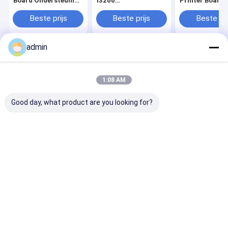
Board Ondersteuning
I3200
Printer Board
Briefpapierformaat
inkjetprinterkaart
100mm X 80m
en Afmetingen
compatibel met
20mm Output
Beste prijs
Beste prijs
Beste pri
100mm X 80mm X
diverse
Capaciteit Tot
20mm
inkjetprinters en -
Vellen Ontwor
Geoptimaliseerd
systemen
Voor Inkjet
admin
voor Inkjet
Printsytemen
Printbewerkingen
Thuis
Ongeveer
Contacteer
Desktop
ons
ons
Site
Sitemap
Privacy Policy
1:08 AM
Kwaliteit
Inkjet-printerkaart
China Fabriek.Copyright © 2026
Changsha Better Printer Intelligent Technology Co., Ltd.. All Rights
Good day, what product are you looking for?
Reserved.
Huis
Producten
Videos