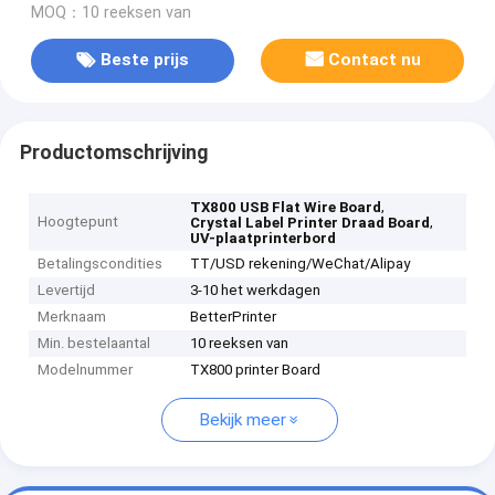
MOQ：10 reeksen van
Beste prijs
Contact nu
Productomschrijving
,
TX800 USB Flat Wire Board
Hoogtepunt
,
Crystal Label Printer Draad Board
UV-plaatprinterbord
Betalingscondities
TT/USD rekening/WeChat/Alipay
Levertijd
3-10 het werkdagen
Merknaam
BetterPrinter
Min. bestelaantal
10 reeksen van
Modelnummer
TX800 printer Board
Bekijk meer