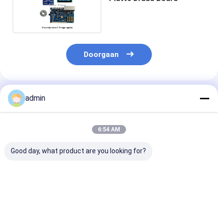
Doorgaan
Geadviseerde Producten
admin
6:54 AM
Good day, what product are you looking for?
Pigmentgebaseerde
Tot 100 vel
UART Communi
inkten Inkjet Printer
uitvoercapaciteit
Protocol Inkje
Board Ondersteuning
I3200
Printer Board
Briefpapierformaat
inkjetprinterkaart
100mm X 80m