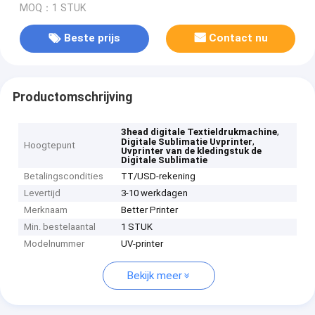
MOQ：1 STUK
Beste prijs
Contact nu
Productomschrijving
,
3head digitale Textieldrukmachine
,
Digitale Sublimatie Uvprinter
Hoogtepunt
Uvprinter van de kledingstuk de
Digitale Sublimatie
Betalingscondities
TT/USD-rekening
Levertijd
3-10 werkdagen
Merknaam
Better Printer
Min. bestelaantal
1 STUK
Modelnummer
UV-printer
Bekijk meer