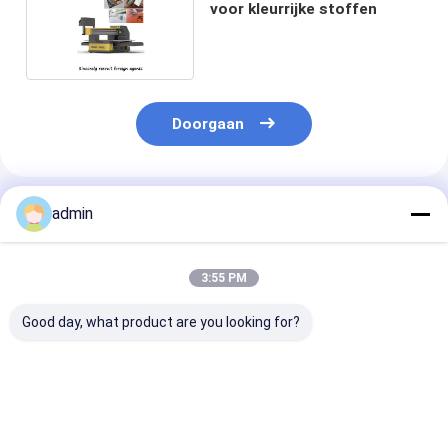
voor kleurrijke stoffen
Doorgaan
Geadviseerde Producten
admin
3:55 PM
Good day, what product are you looking for?
De cilindrische
Uv Flatbed Printer
De 4720 I3200
Printer van Inkjet
6090
Printhead Digi
van de Wijnfles
Textiel Betere