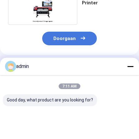
Printer
Doorgaan
Geadviseerde Producten
admin
7:11 AM
Good day, what product are you looking for?
Advertentie Inkjet
4720 5113 Reclame
Van de het Gro
Printer Indoor UV
UV-printer
Formaatfoto 
Coil Machine
Inkjet van de