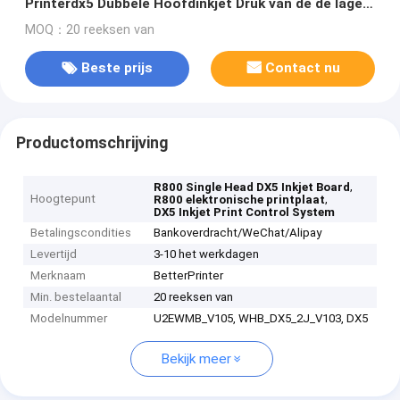
Printerdx5 Dubbele Hoofdinkjet Druk van de de lage
kosten Betere Printer Raad van Inkjet
MOQ：20 reeksen van
Beste prijs
Contact nu
Productomschrijving
,
R800 Single Head DX5 Inkjet Board
Hoogtepunt
,
R800 elektronische printplaat
DX5 Inkjet Print Control System
Betalingscondities
Bankoverdracht/WeChat/Alipay
Levertijd
3-10 het werkdagen
Merknaam
BetterPrinter
Min. bestelaantal
20 reeksen van
Modelnummer
U2EWMB_V105, WHB_DX5_2J_V103, DX5
Bekijk meer