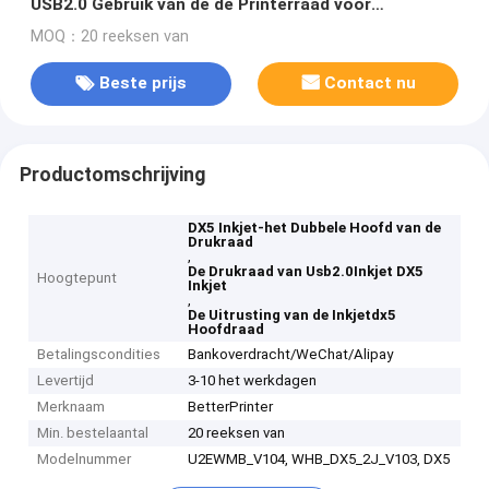
USB2.0 Gebruik van de de Printerraad voor
Muurprinter
MOQ：20 reeksen van
Beste prijs
Contact nu
Productomschrijving
DX5 Inkjet-het Dubbele Hoofd van de
Drukraad
,
De Drukraad van Usb2.0Inkjet DX5
Hoogtepunt
Inkjet
,
De Uitrusting van de Inkjetdx5
Hoofdraad
Betalingscondities
Bankoverdracht/WeChat/Alipay
Levertijd
3-10 het werkdagen
Merknaam
BetterPrinter
Min. bestelaantal
20 reeksen van
Modelnummer
U2EWMB_V104, WHB_DX5_2J_V103, DX5