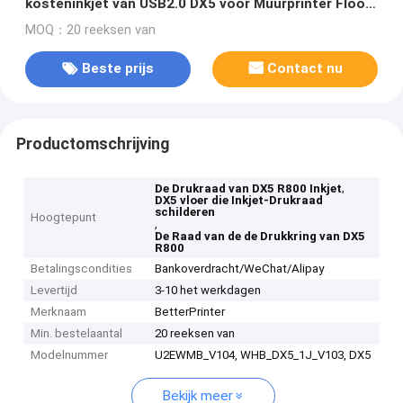
kosteninkjet van USB2.0 DX5 voor Muurprinter Floor
Printer
MOQ：20 reeksen van
Beste prijs
Contact nu
Productomschrijving
,
De Drukraad van DX5 R800 Inkjet
DX5 vloer die Inkjet-Drukraad
schilderen
Hoogtepunt
,
De Raad van de de Drukkring van DX5
R800
Betalingscondities
Bankoverdracht/WeChat/Alipay
Levertijd
3-10 het werkdagen
Merknaam
BetterPrinter
Min. bestelaantal
20 reeksen van
Modelnummer
U2EWMB_V104, WHB_DX5_1J_V103, DX5
Bekijk meer