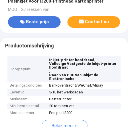
Pasinkjet voor I3200-Printhead Kartonprinter
MOQ：20 reeksen van
Beste prijs
Contact nu
Productomschrijving
,
Inkjet-printer hoofdraad
Volledige Vastgestelde Inkjet-printer
hoofdraad
Hoogtepunt
,
Raad van PCB van Inkjet de
Elektronische
Betalingscondities
Bankoverdracht/WeChat/Alipay
Levertijd
3-10 het werkdagen
Merknaam
BetterPrinter
Min. bestelaantal
20 reeksen van
Modelnummer
Een pas I3200
Bekijk meer