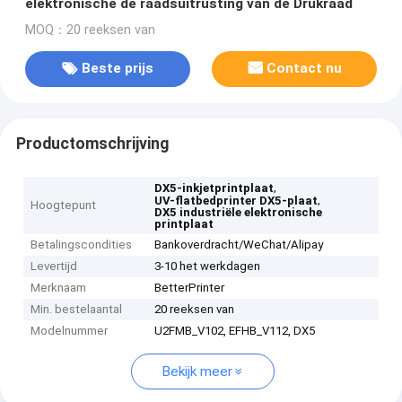
elektronische de raadsuitrusting van de Drukraad
MOQ：20 reeksen van
Beste prijs
Contact nu
Productomschrijving
,
DX5-inkjetprintplaat
,
UV-flatbedprinter DX5-plaat
Hoogtepunt
DX5 industriële elektronische
printplaat
Betalingscondities
Bankoverdracht/WeChat/Alipay
Levertijd
3-10 het werkdagen
Merknaam
BetterPrinter
Min. bestelaantal
20 reeksen van
Modelnummer
U2FMB_V102, EFHB_V112, DX5
Bekijk meer