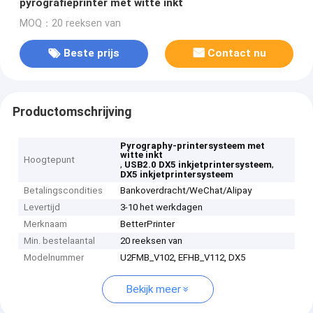
pyrografieprinter met witte inkt
MOQ：20 reeksen van
Beste prijs
Contact nu
Productomschrijving
Pyrography-printersysteem met
witte inkt
Hoogtepunt
,
,
USB2.0 DX5 inkjetprintersysteem
DX5 inkjetprintersysteem
Betalingscondities
Bankoverdracht/WeChat/Alipay
Levertijd
3-10 het werkdagen
Merknaam
BetterPrinter
Min. bestelaantal
20 reeksen van
Modelnummer
U2FMB_V102, EFHB_V112, DX5
Bekijk meer