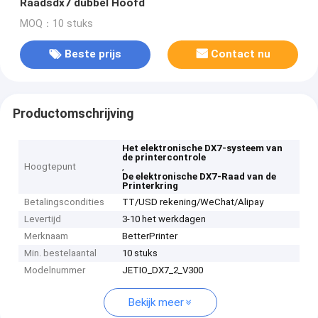
Raadsdx7 dubbel Hoofd
MOQ：10 stuks
Beste prijs
Contact nu
Productomschrijving
Het elektronische DX7-systeem van
de printercontrole
Hoogtepunt
,
De elektronische DX7-Raad van de
Printerkring
Betalingscondities
TT/USD rekening/WeChat/Alipay
Levertijd
3-10 het werkdagen
Merknaam
BetterPrinter
Min. bestelaantal
10 stuks
Modelnummer
JETIO_DX7_2_V300
Bekijk meer