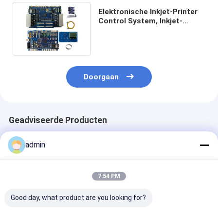
Elektronische Inkjet-Printer
Control System, Inkjet-
Raadsdx7 dubbel Hoofd
Doorgaan
Geadviseerde Producten
admin
Thuis
Ongeveer
Contacteer
Desktop
ons
ons
Site
Sitemap
Privacy Policy
7:54 PM
Kwaliteit
Inkjet-printerkaart
China Fabriek.Copyright © 2026
Changsha Better Printer Intelligent Technology Co., Ltd.. All Rights
Good day, what product are you looking for?
Reserved.