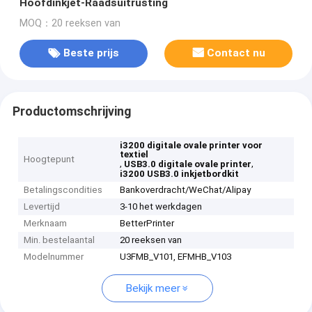
Hoofdinkjet-Raadsuitrusting
MOQ：20 reeksen van
Beste prijs
Contact nu
Productomschrijving
i3200 digitale ovale printer voor
textiel
Hoogtepunt
,
,
USB3.0 digitale ovale printer
i3200 USB3.0 inkjetbordkit
Betalingscondities
Bankoverdracht/WeChat/Alipay
Levertijd
3-10 het werkdagen
Merknaam
BetterPrinter
Min. bestelaantal
20 reeksen van
Modelnummer
U3FMB_V101, EFMHB_V103
Bekijk meer