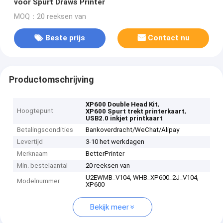
voor Spurt Draws Printer
MOQ：20 reeksen van
Beste prijs
Contact nu
Productomschrijving
,
XP600 Double Head Kit
Hoogtepunt
,
XP600 Spurt trekt printerkaart
USB2.0 inkjet printkaart
Betalingscondities
Bankoverdracht/WeChat/Alipay
Levertijd
3-10 het werkdagen
Merknaam
BetterPrinter
Min. bestelaantal
20 reeksen van
U2EWMB_V104, WHB_XP600_2J_V104,
Modelnummer
XP600
Bekijk meer