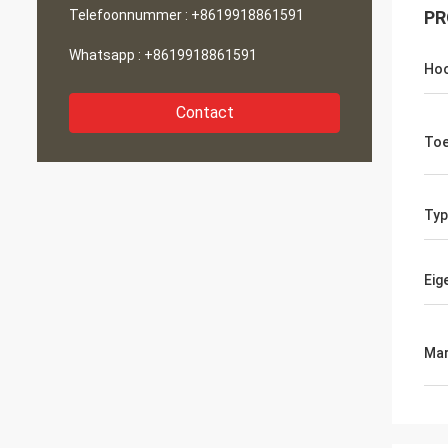
Telefoonnummer :
+8619918861591
PR
Whatsapp :
+8619918861591
Hoo
Contact
Toe
Typ
Eig
Mar