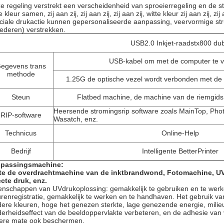
e regeling verstrekt een verscheidenheid van sproeierregeling en de st
e kleur samen, zij aan zij, zij aan zij, zij aan zij, witte kleur zij aan zij
ciale drukactie kunnen gepersonaliseerde aanpassing, veervormige stru
ederen) verstrekken.
USB2.0 Inkjet-raadstx800 dub
USB-kabel om met de computer te v
egevens trans
methode
1.25G de optische vezel wordt verbonden met de
Steun
Flatbed machine, de machine van de riemgids,
Heersende stromingsrip software zoals MainTop, Photo
RIP-software
Wasatch, enz.
Technicus
Online-Help
Bedrijf
Intelligente BetterPrinter
passingsmachine:
te de overdrachtmachine van de inktbrandwond, Fotomachine, UV
ecte druk, enz.
enschappen van UVdrukoplossing: gemakkelijk te gebruiken en te wer
urenregistratie, gemakkelijk te werken en te handhaven. Het gebruik van 
dere kleuren, hoge het genezen sterkte, lage genezende energie, mili
derheidseffect van de beeldoppervlakte verbeteren, en de adhesie van 
ere mate ook beschermen.