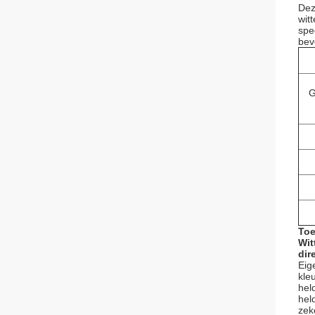
Dez
witt
spe
bev
G
Toe
Wit
dir
Eig
kle
hel
hel
zek