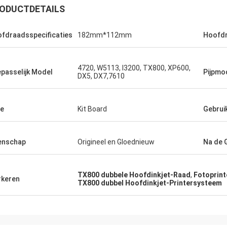
ODUCTDETAILS
fdraadsspecificaties
182mm*112mm
Hoofdr
4720, W5113, I3200, TX800, XP600,
passelijk Model
Pijpmo
DX5, DX7,7610
e
Kit Board
Gebrui
enschap
Origineel en Gloednieuw
Na de 
TX800 dubbele Hoofdinkjet-Raad
,
Fotoprint
keren
TX800 dubbel Hoofdinkjet-Printersysteem