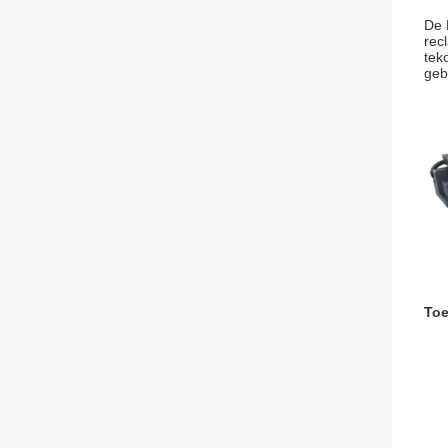
De 
rec
tek
geb
Toe