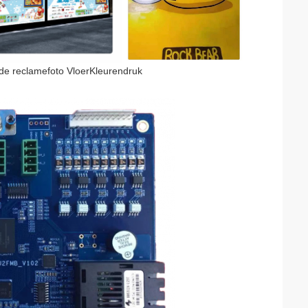
de reclamefoto
VloerKleurendruk