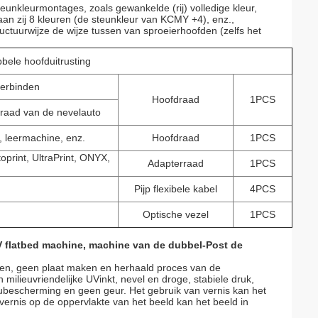
eunkleurmontages, zoals gewankelde (rij) volledige kleur,
, zij aan zij 8 kleuren (de steunkleur van KCMY +4), enz.,
ctuurwijze de wijze tussen van sproeierhoofden (zelfs het
bele hoofduitrusting
erbinden
Hoofdraad
1PCS
 raad van de nevelauto
 leermachine, enz.
Hoofdraad
1PCS
print, UltraPrint, ONYX,
Adapterraad
1PCS
Pijp flexibele kabel
4PCS
Optische vezel
1PCS
 flatbed machine, machine van de dubbel-Post de
ken, geen plaat maken en herhaald proces van de
milieuvriendelijke UVinkt, nevel en droge, stabiele druk,
eubescherming en geen geur. Het gebruik van vernis kan het
vernis op de oppervlakte van het beeld kan het beeld in