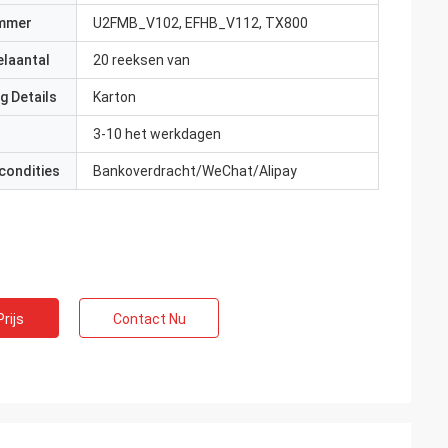
mmer
U2FMB_V102, EFHB_V112, TX800
elaantal
20 reeksen van
g Details
Karton
3-10 het werkdagen
condities
Bankoverdracht/WeChat/Alipay
rijs
Contact Nu