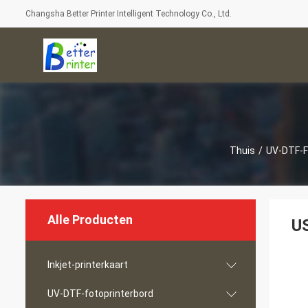
Changsha Better Printer Intelligent Technology Co., Ltd.
Thuis
/
UV-DTF-F
Alle Producten
US
Inkjet-printerkaart
UV-DTF-fotoprinterbord