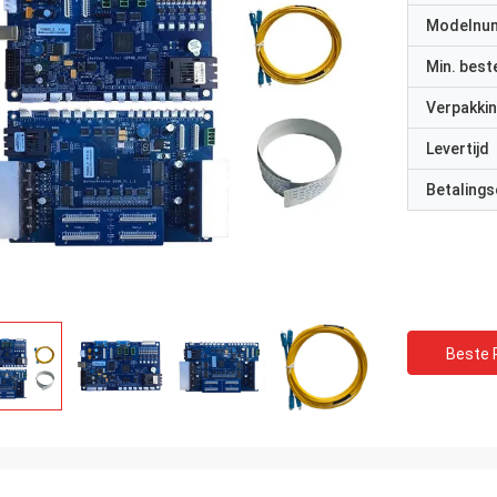
Modelnu
Min. best
Verpakkin
Levertijd
Betalings
Beste P