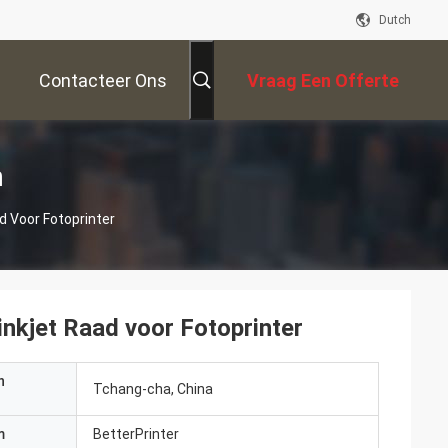
Dutch
Contacteer Ons
Vraag Een Offerte
Aan
n
d Voor Fotoprinter
nkjet Raad voor Fotoprinter
n
Tchang-cha, China
m
BetterPrinter