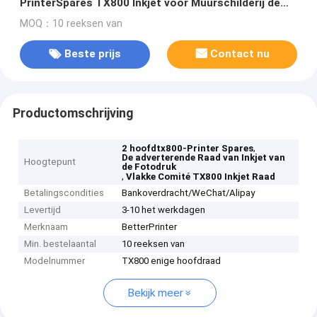
PrinterSpares TX800 Inkjet voor Muurschilderij de
Druk van de Reclamefoto
MOQ：10 reeksen van
Beste prijs
Contact nu
Productomschrijving
,
2 hoofdtx800-Printer Spares
De adverterende Raad van Inkjet van
Hoogtepunt
de Fotodruk
,
Vlakke Comité TX800 Inkjet Raad
Betalingscondities
Bankoverdracht/WeChat/Alipay
Levertijd
3-10 het werkdagen
Merknaam
BetterPrinter
Min. bestelaantal
10 reeksen van
Modelnummer
TX800 enige hoofdraad
Bekijk meer