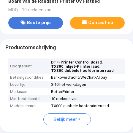
Board van de Raadsdtf Printer UV Flatbed
MOQ：10 reeksen van
Beste prijs
Contact nu
Productomschrijving
,
DTF-Printer Control Board
Hoogtepunt
,
TX800 Inkjet-Printerraad
TX800 dubbele hoofdprinterraad
Betalingscondities
Bankoverdracht/WeChat/Alipay
Levertijd
3-10 het werkdagen
Merknaam
BetterPrinter
Min. bestelaantal
10 reeksen van
Modelnummer
TX800 dubbele hoofdprinterraad
Bekijk meer