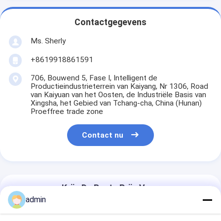
Contactgegevens
Ms. Sherly
+8619918861591
706, Bouwend 5, Fase I, Intelligent de
Productieindustrieterrein van Kaiyang, Nr 1306, Road
van Kaiyuan van het Oosten, de Industriële Basis van
Xingsha, het Gebied van Tchang-cha, China (Hunan)
Proeffree trade zone
Contact nu
Krijg De Beste Prijs Voor
admin
TX800 de dubbele Hoofdinkjet-