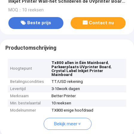
Inkjet Printer Wall-het Schilderen de UVprinter Board
van de Reclameparkeerplaats
MOQ：10 reeksen
Beste prijs
Contact nu
Productomschrijving
,
Tx800 allen in Één Mainboard
,
Parkeerplaats UVprinter Board
Hoogtepunt
Crystal Label Inkjet Printer
Mainboard
Betalingscondities
TT/USD rekening
Levertijd
3-10work dagen
Merknaam
Better Printer
Min. bestelaantal
10 reeksen
Modelnummer
TX800 enige hoofdraad
Bekijk meer