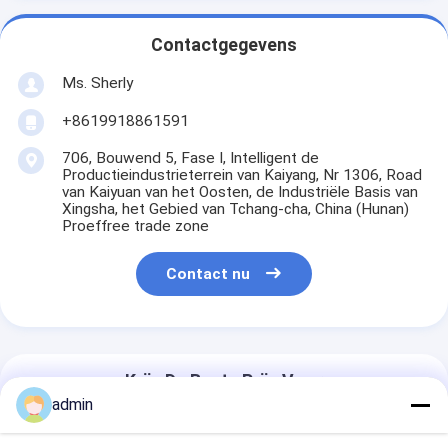
Contactgegevens
Ms. Sherly
+8619918861591
706, Bouwend 5, Fase I, Intelligent de
Productieindustrieterrein van Kaiyang, Nr 1306, Road
van Kaiyuan van het Oosten, de Industriële Basis van
Xingsha, het Gebied van Tchang-cha, China (Hunan)
Proeffree trade zone
Contact nu
Krijg De Beste Prijs Voor
admin
Inkjet I3200 inkjet board Voor