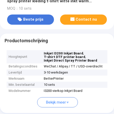
spray printer kleding t-shirt witte inkt warm
stempelen DTF printer board
MOQ：10 sets
Beste prijs
Contact nu
Productomschrijving
,
Inkjet I3200 Inkjet Board
Hoogtepunt
,
T-shirt DTF printer board
Inkjet Direct Spray Printer Board
Betalingscondities
WeChat / Alipay / TT / USD-overdracht
Levertijd
3-10 werkdagen
Merknaam
BetterPrinter
Min. bestelaantal
10 sets
Modelnummer
I3200 vierkop Inkjet Board
Bekijk meer