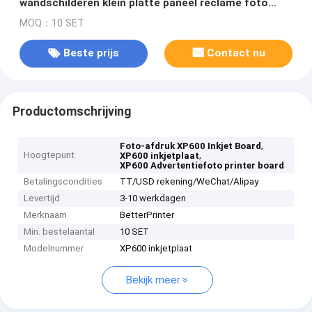
wandschilderen klein platte paneel reclame foto
printer board
MOQ：10 SET
Beste prijs
Contact nu
Productomschrijving
,
Foto-afdruk XP600 Inkjet Board
Hoogtepunt
,
XP600 inkjetplaat
XP600 Advertentiefoto printer board
Betalingscondities
TT/USD rekening/WeChat/Alipay
Levertijd
3-10 werkdagen
Merknaam
BetterPrinter
Min. bestelaantal
10 SET
Modelnummer
XP600 inkjetplaat
Bekijk meer