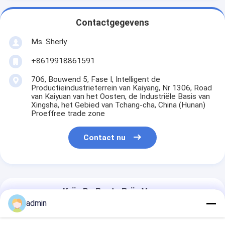
Contactgegevens
Ms. Sherly
+8619918861591
706, Bouwend 5, Fase I, Intelligent de
Productieindustrieterrein van Kaiyang, Nr 1306, Road
van Kaiyuan van het Oosten, de Industriële Basis van
Xingsha, het Gebied van Tchang-cha, China (Hunan)
Proeffree trade zone
Contact nu
Krijg De Beste Prijs Voor
admin
UV-printer poster foto print