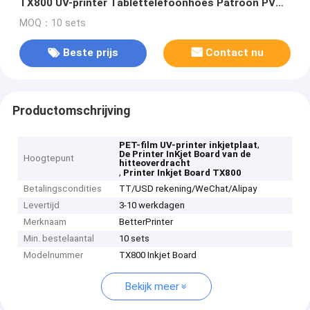
TX800 UV-printer Tablettelefoonhoes Patroon PVC
Houten plaat Printing
MOQ：10 sets
Beste prijs
Contact nu
Productomschrijving
,
PET-film UV-printer inkjetplaat
De Printer InKjet Board van de
Hoogtepunt
hitteoverdracht
,
Printer Inkjet Board TX800
Betalingscondities
TT/USD rekening/WeChat/Alipay
Levertijd
3-10 werkdagen
Merknaam
BetterPrinter
Min. bestelaantal
10 sets
Modelnummer
TX800 Inkjet Board
Bekijk meer