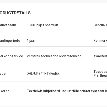
ODUCTDETAILS
oductnaam
I3200 inkjet board kit
Gebruik 
antieperiode
1 jaar
Kenmer
erkoopservice
Verstrek technische ondersteuning
Kwalitei
Toepasse
voer
DHL/UPS/TNT/FedEx
Printhe
keren
Textielwit inkjetbord
,
Industriële printersysteem i