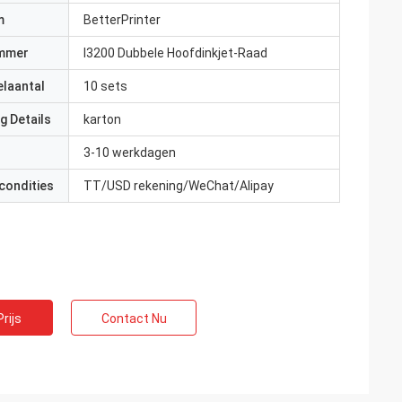
m
BetterPrinter
mmer
I3200 Dubbele Hoofdinkjet-Raad
elaantal
10 sets
g Details
karton
3-10 werkdagen
condities
TT/USD rekening/WeChat/Alipay
rijs
Contact Nu