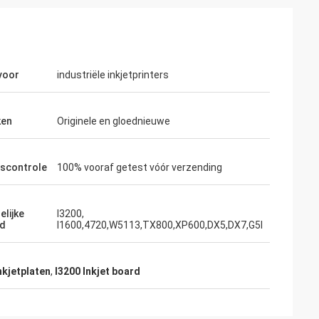
voor
industriële inkjetprinters
ken
Originele en gloednieuwe
tscontrole
100% vooraf getest vóór verzending
lijke
I3200,
ad
I1600,4720,W5113,TX800,XP600,DX5,DX7,G5I
nkjetplaten
,
I3200 Inkjet board