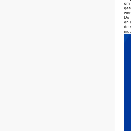
om 
ges
wer
De 
en 
de 
ind