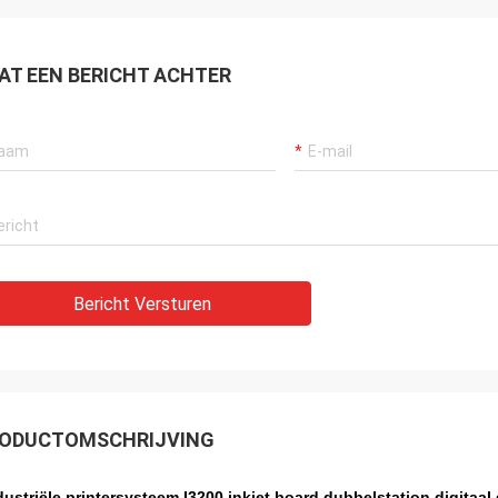
AT EEN BERICHT ACHTER
Bericht Versturen
ODUCTOMSCHRIJVING
dustriële printersysteem I3200 inkjet board dubbelstation digitaal 