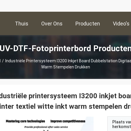
Thuis
Over Ons
Producten
Video's
UV-DTF-Fotoprinterbord Producte
d
/
Industriële Printersysteem I3200 Inkjet Board Dubbelstation Digitaal
Warm Stempelen Drukken
dustriële printersysteem I3200 inkjet boar
inter textiel witte inkt warm stempelen d
Plaats va
herkomst