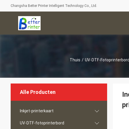
Changsha Better Printer Intelligent Technology Co., Ltd.
Thuis
/
UV-DTF-Fotoprinterbor
Alle Producten
In
pr
Inkjet-printerkaart
UV-DTF-fotoprinterbord