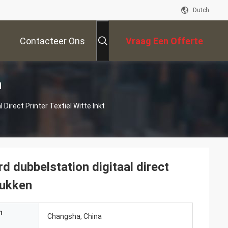
Dutch
Contacteer Ons
Vraag Een Offerte
n
Aan
 Direct Printer Textiel Witte Inkt
d dubbelstation digitaal direct
rukken
n
Changsha, China