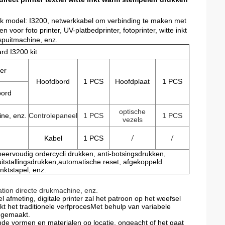
stuk model: I3200, netwerkkabel om verbinding te maken met
voor foto printer, UV-platbedprinter, fotoprinter, witte inkt
 spuitmachine, enz.
rd I3200 kit
er
Hoofdbord
1 PCS
Hoofdplaat
1 PCS
bord
optische
ne, enz.
Controlepaneel
1 PCS
1 PCS
vezels
Kabel
1 PCS
/
/
eervoudig ordercycli drukken, anti-botsingsdrukken,
itstallingsdrukken,automatische reset, afgekoppeld
nktstapel, enz.
tion directe drukmachine, enz.
 afmeting, digitale printer zal het patroon op het weefsel
 het traditionele verfprocesMet behulp van variabele
r gemaakt.
nde vormen en materialen op locatie, ongeacht of het gaat