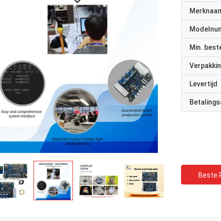
Merknaa
Modelnu
Min. best
Verpakkin
Levertijd
Betalings
Beste P