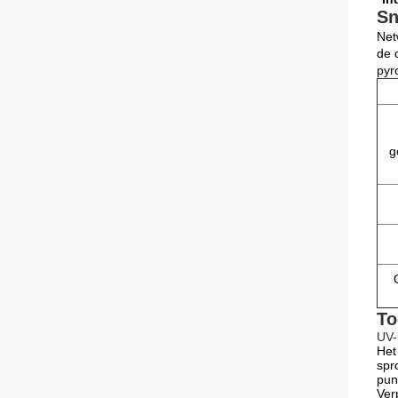
Sn
Net
de 
pyr
g
To
UV-
Het
spr
pun
Ver