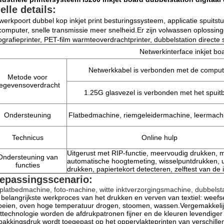
elle details:
werkpoort dubbel kop inkjet print besturingssysteem, applicatie spuit
computer, snelle transmissie meer snelheid.Er zijn volwassen oplossingen 
ografieprinter, PET-film warmteoverdrachtprinter, dubbelstation directe
Netwerkinterface inkjet boa
Netwerkkabel is verbonden met de comput
Metode voor
egevensoverdracht
1.25G glasvezel is verbonden met het spuit
Ondersteuning
Flatbedmachine, riemgeleidermachine, leermachi
Technicus
Online hulp
Uitgerust met RIP-functie, meervoudig drukken, m
Ondersteuning van
automatische hoogtemeting, wisselpuntdrukken, u
functies
drukken, papiertekort detecteren, zelftest van de i
epassingsscenario:
platbedmachine, foto-machine, witte inktverzorgingsmachine, dubbelsta
 belangrijkste werkproces van het drukken en verven van textiel: weefsel
oeien, oven hoge temperatuur drogen, stoomen, wassen.Vergemakkelijkt
ttechnologie worden de afdrukpatronen fijner en de kleuren levendige
pakkingsdruk wordt toegepast op het oppervlakteprinten van verschille