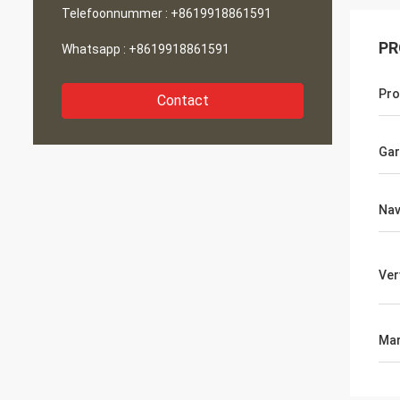
Telefoonnummer :
+8619918861591
PR
Whatsapp :
+8619918861591
Pr
Contact
Gar
Nav
Ver
Mar