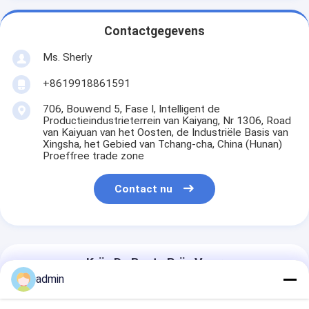
Contactgegevens
Ms. Sherly
+8619918861591
706, Bouwend 5, Fase I, Intelligent de
Productieindustrieterrein van Kaiyang, Nr 1306, Road
van Kaiyuan van het Oosten, de Industriële Basis van
Xingsha, het Gebied van Tchang-cha, China (Hunan)
Proeffree trade zone
Contact nu
Krijg De Beste Prijs Voor
admin
UV-printer Crystal Label I3200