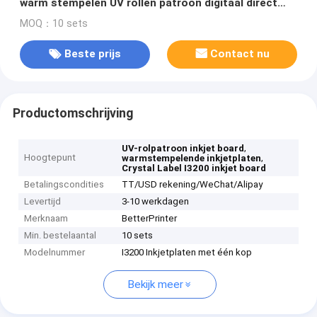
warm stempelen UV rollen patroon digitaal direct
spray textiel Printer
MOQ：10 sets
Beste prijs
Contact nu
Productomschrijving
,
UV-rolpatroon inkjet board
Hoogtepunt
,
warmstempelende inkjetplaten
Crystal Label I3200 inkjet board
Betalingscondities
TT/USD rekening/WeChat/Alipay
Levertijd
3-10 werkdagen
Merknaam
BetterPrinter
Min. bestelaantal
10 sets
Modelnummer
I3200 Inkjetplaten met één kop
Bekijk meer