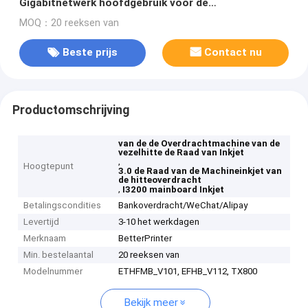
Gigabitnetwerk hoofdgebruik voor de
overdrachtprinter van de PET-foliehitte
MOQ：20 reeksen van
Beste prijs
Contact nu
Productomschrijving
van de de Overdrachtmachine van de
vezelhitte de Raad van Inkjet
,
Hoogtepunt
3.0 de Raad van de Machineinkjet van
de hitteoverdracht
,
I3200 mainboard Inkjet
Betalingscondities
Bankoverdracht/WeChat/Alipay
Levertijd
3-10 het werkdagen
Merknaam
BetterPrinter
Min. bestelaantal
20 reeksen van
Modelnummer
ETHFMB_V101, EFHB_V112, TX800
Bekijk meer