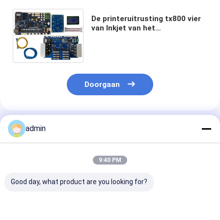
De printeruitrusting tx800 vier
van Inkjet van het
Gigabitnetwerk hoofdgebruik
voor de overdrachtprinter van
de PET-foliehitte
Doorgaan
Geadviseerde Producten
admin
9:40 PM
Good day, what product are you looking for?