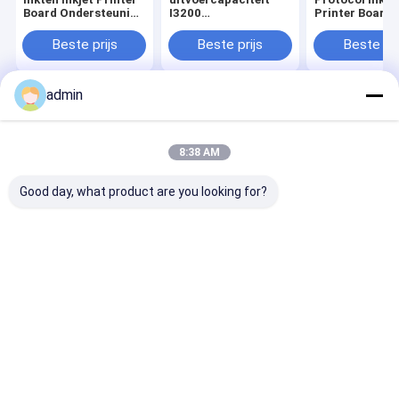
Board Ondersteuning
I3200
Printer Board
Briefpapierformaat
inkjetprinterkaart
100mm X 80m
en Afmetingen
compatibel met
20mm Output
Beste prijs
Beste prijs
Beste pri
100mm X 80mm X
diverse
Capaciteit Tot
20mm
inkjetprinters en -
Vellen Ontwor
Geoptimaliseerd
systemen
Voor Inkjet
admin
voor Inkjet
Printsytemen
Printbewerkingen
Thuis
Ongeveer
Contacteer
Desktop
ons
ons
Site
Sitemap
Privacy Policy
8:38 AM
Kwaliteit
Inkjet-printerkaart
China Fabriek.Copyright © 2026
Changsha Better Printer Intelligent Technology Co., Ltd.. All Rights
Good day, what product are you looking for?
Reserved.
Huis
Producten
Videos