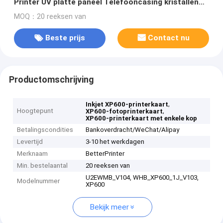
Printer UV platte paneel Telefooncasing kristallen
label printer
MOQ：20 reeksen van
Beste prijs
Contact nu
Productomschrijving
,
Inkjet XP600-printerkaart
Hoogtepunt
,
XP600-fotoprinterkaart
XP600-printerkaart met enkele kop
Betalingscondities
Bankoverdracht/WeChat/Alipay
Levertijd
3-10 het werkdagen
Merknaam
BetterPrinter
Min. bestelaantal
20 reeksen van
U2EWMB_V104, WHB_XP600_1J_V103,
Modelnummer
XP600
Bekijk meer