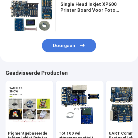
Single Head Inkjet XP600
Printer Board Voor Foto
Printer UV platte paneel
Telefooncasing kristallen
label printer
Doorgaan
Geadviseerde Producten
Pigmentgebaseerde
Tot 100 vel
UART Communi
inkten Inkjet Printer
uitvoercapaciteit
Protocol Inkje