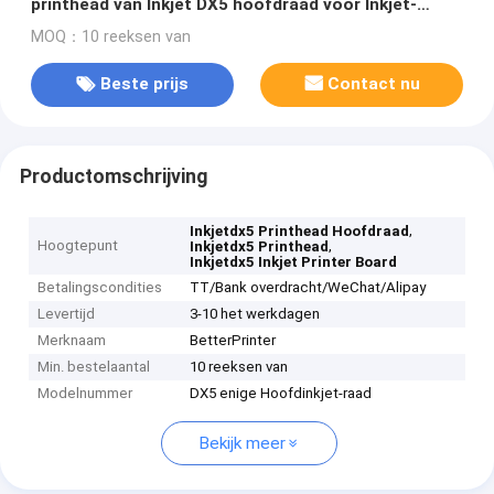
printhead van Inkjet DX5 hoofdraad voor Inkjet-
printermuur de druk van de reclamefoto
MOQ：10 reeksen van
Beste prijs
Contact nu
Productomschrijving
,
Inkjetdx5 Printhead Hoofdraad
Hoogtepunt
,
Inkjetdx5 Printhead
Inkjetdx5 Inkjet Printer Board
Betalingscondities
TT/Bank overdracht/WeChat/Alipay
Levertijd
3-10 het werkdagen
Merknaam
BetterPrinter
Min. bestelaantal
10 reeksen van
Modelnummer
DX5 enige Hoofdinkjet-raad
Bekijk meer