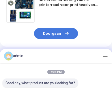
printerraad voor printhead van
Inkjet DX5 hoofdraad voor Inkjet-
printermuur de druk van de
reclamefoto
Doorgaan
Geadviseerde Producten
admin
7:05 PM
Good day, what product are you looking for?
Pigmentgebaseerde
Tot 100 vel
UART Communi
inkten Inkjet Printer
uitvoercapaciteit
Protocol Inkje