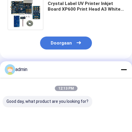
Crystal Label UV Printer Inkjet
Board XP600 Print Head A3 White
Ink Warm Transfer Printing Kleding
Textiel DTF Printer
Doorgaan
Geadviseerde Producten
admin
12:13 PM
Good day, what product are you looking for?
Pigmentgebaseerde
Tot 100 vel
UART Communi
inkten Inkjet Printer
uitvoercapaciteit
Protocol Inkje