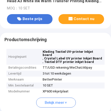
Head A3 White Ink Warm Transfer Printing Kleding
Textiel DTF Printer
MOQ：10 SET
Beste prijs
Contact nu
Productomschrijving
Kleding Textiel UV-printer Inkjet
board
Hoogtepunt
,
Crystal Label UV printer Inkjet Board
,
Textiel DTF printer inkjet board
Betalingscondities
TT/USD rekening/WeChat/Alipay
Levertijd
3 tot 10 werkdagen
Merknaam
BetterPrinter
Min. bestelaantal
10 SET
Modelnummer
XP600 inkjetplaat
Bekijk meer