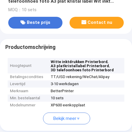
telefoonhoes foto A3 plat kristal label Wit inkt
printen Printer
MOQ：10 sets
Beste prijs
Contact nu
Productomschrijving
,
Witte inktdrukken Printerbord
Hoogtepunt
,
A3 platkristallabel Printerbord
3D telefoonhoes foto Printerbord
Betalingscondities
TT/USD rekening/WeChat/Alipay
Levertijd
3-10 werkdagen
Merknaam
BetterPrinter
Min. bestelaantal
10 sets
Modelnummer
XP600 eenkopplaat
Bekijk meer