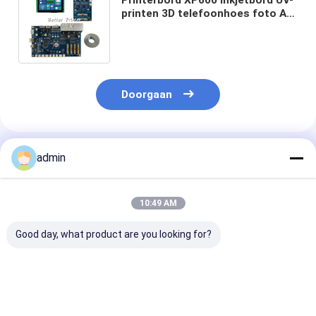
printen 3D telefoonhoes foto A3
plat kristal label Wit inkt printen
Printer
Doorgaan
Geadviseerde Producten
admin
10:49 AM
Good day, what product are you looking for?
Pigmentgebaseerde
Tot 100 vel
UART Communi
inkten Inkjet Printer
uitvoercapaciteit
Protocol Inkje