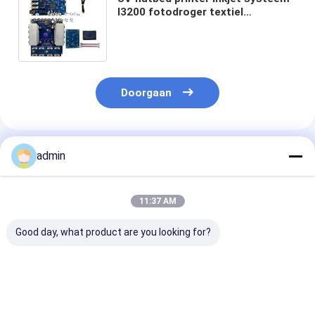
I3200 fotodroger textiel
warmteoverdracht digitale direct
spray textielprinter
Doorgaan
Geadviseerde Producten
admin
11:37 AM
Good day, what product are you looking for?
Pigmentgebaseerde
Tot 100 vel
UART Communi
inkten Inkjet Printer
uitvoercapaciteit
Protocol Inkje
Board Ondersteuning
I3200
Printer Board