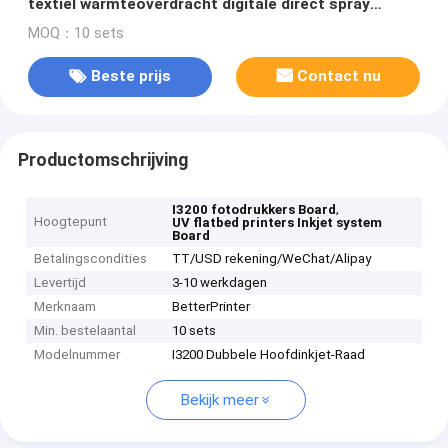
textiel warmteoverdracht digitale direct spray
textielprinter
MOQ：10 sets
Beste prijs
Contact nu
Productomschrijving
,
I3200 fotodrukkers Board
Hoogtepunt
UV flatbed printers Inkjet system
Board
Betalingscondities
TT/USD rekening/WeChat/Alipay
Levertijd
3-10 werkdagen
Merknaam
BetterPrinter
Min. bestelaantal
10 sets
Modelnummer
I3200 Dubbele Hoofdinkjet-Raad
Bekijk meer