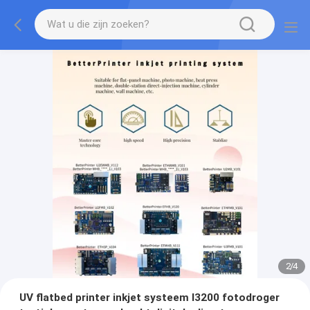
2
/
4
UV flatbed printer inkjet systeem I3200 fotodroger