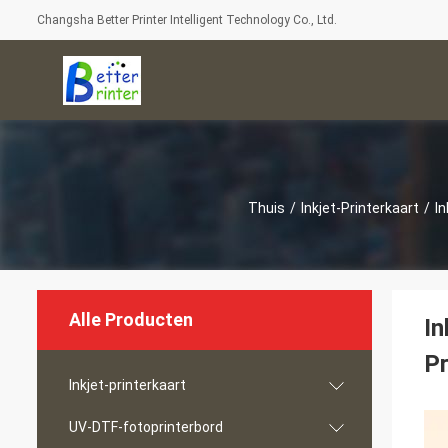
Changsha Better Printer Intelligent Technology Co., Ltd.
Thuis
/
Inkjet-Printerkaart
/
In
Alle Producten
In
Pr
Inkjet-printerkaart
UV-DTF-fotoprinterbord