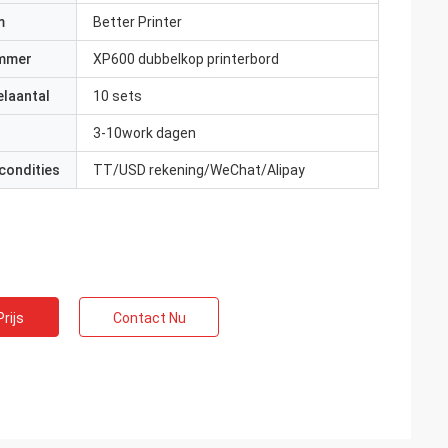
m
Better Printer
mmer
XP600 dubbelkop printerbord
elaantal
10 sets
3-10work dagen
condities
TT/USD rekening/WeChat/Alipay
rijs
Contact Nu