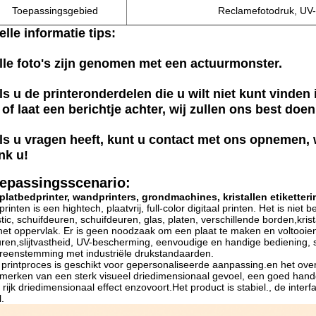
Toepassingsgebied
Reclamefotodruk, UV-s
elle informatie tips:
lle foto's zijn genomen met een actuurmonster.
ls u de printeronderdelen die u wilt niet kunt vinde
 of laat een berichtje achter, wij zullen ons best doe
ls u vragen heeft, kunt u contact met ons opnemen, 
nk u!
epassingsscenario:
platbedprinter, wandprinters, grondmachines, kristallen etiketteri
printen is een hightech, plaatvrij, full-color digitaal printen. Het is ni
stic, schuifdeuren, schuifdeuren, glas, platen, verschillende borden,krist
het oppervlak. Er is geen noodzaak om een plaat te maken en voltooien
uren,slijtvastheid, UV-bescherming, eenvoudige en handige bediening, s
reenstemming met industriële drukstandaarden.
 printproces is geschikt voor gepersonaliseerde aanpassing.en het ove
merken van een sterk visueel driedimensionaal gevoel, een goed handg
 rijk driedimensionaal effect enzovoort.Het product is stabiel., de inter
.