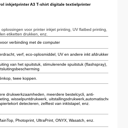
 inkjetprinter A3 T-shirt digitale textielprinter
oplossingen voor printer inkjet printing, UV flatbed printing,
llen etiketten drukken, enz.
voor verbinding met de computer
rdracht, verf, eco-oplosmiddel, UV en andere inkt afdrukken
ng van het spuitstuk, stimulerende spuitstuk (flashspray),
rtsluitingsbescherming
énkop, twee koppen.
dere drukwerkzaamheden, meerdere bestelcycli, anti-
ing, wisselpuntdrukwerk, uitstallingsdrukwerk,automatische
iertekort detecteren, zelftest van inktstapel, enz.
ainTop, Photoprint, UltraPrint, ONYX, Wasatch, enz.