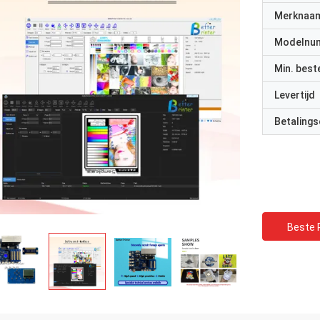
Merknaa
Modelnu
Min. best
Levertijd
Betalings
Beste P