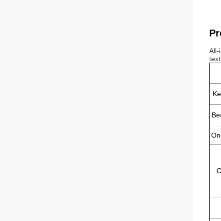
Pr
All
tex
Ke
Be
Ond
O