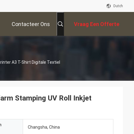
Dutch
Contacteer Ons
Vraag Een Offerte
Aan
inter A3 T-Shirt Digitale Textiel
Warm Stamping UV Roll Inkjet
n
Changsha, China