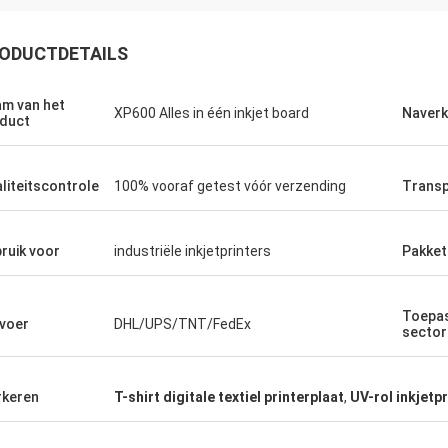
ODUCTDETAILS
m van het
XP600 Alles in één inkjet board
Naverk
duct
liteitscontrole
100% vooraf getest vóór verzending
Transp
ruik voor
industriële inkjetprinters
Pakket
Toepas
voer
DHL/UPS/TNT/FedEx
sector
keren
T-shirt digitale textiel printerplaat
,
UV-rol inkjetp