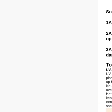
Sn
1A
2A
op
3A
da
To
UV-
UV-
pla
op 
kle
ove
Het
ken
een
snel