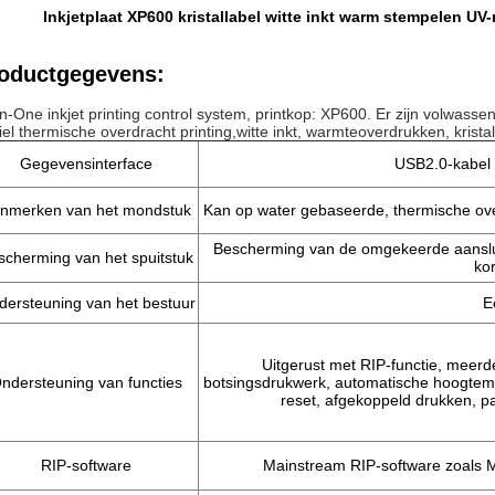
Inkjetplaat XP600 kristallabel witte inkt warm stempelen UV-rol
oductgegevens:
-in-One inkjet printing control system, printkop: XP600. Er zijn volwassen 
tiel thermische overdracht printing,witte inkt, warmteoverdrukken, krista
Gegevensinterface
USB2.0-kabel 
nmerken van het mondstuk
Kan op water gebaseerde, thermische ove
Bescherming van de omgekeerde aansluiti
scherming van het spuitstuk
ko
ersteuning van het bestuur
E
Uitgerust met RIP-functie, meer
ndersteuning van functies
botsingsdrukwerk, automatische hoogtemet
reset, afgekoppeld drukken, pap
RIP-software
Mainstream RIP-software zoals M