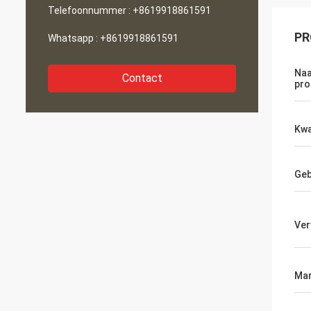
Telefoonnummer :
+8619918861591
PR
Whatsapp :
+8619918861591
Naa
Contact
pro
Kwa
Geb
Ver
Mar