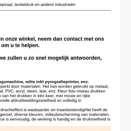
piraal, textieldruk en andere industrieën
n in onze winkel, neem dan contact met ons
n om u te helpen.
we zullen u zo snel mogelijk antwoorden,
ngsmachine, witte inkt pyrografieprinter, enz.
et beperkt door materialen. Het kan worden gebruikt op metaal,
al, PVC, acryl, steen, leer, enz. Kleur foto-niveau drukken
 van het drukken in één keer, met mooie en rijke
nelle afdrukbeeldingssnelheid en volledig in
rdrachteffect is wasbaarder en traanbestendigHet heeft de
evoel, diverse kleuren, milieubescherming van materialen,
face is eenvoudig, de werking is handig en de druksnelheid is